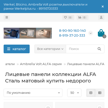
Werkel, Bticino, Ambrella Volt розетки,выключатели и
рамки Werkelplus.ru. - 89193720333
0
0
8-90-90-160-140
8-919-37-20-333
0
каталог
Все категории
ключатели
Ambrella Volt ALFA серия
Лицевые панели ALFA
Лицевые панели коллекции ALFA
Сталь матовый купить недорого