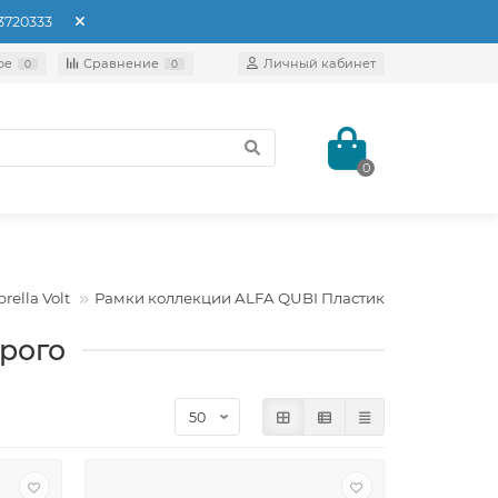
93720333
ое
Сравнение
Личный кабинет
0
0
0
ella Volt
Рамки коллекции ALFA QUBI Пластик
рого