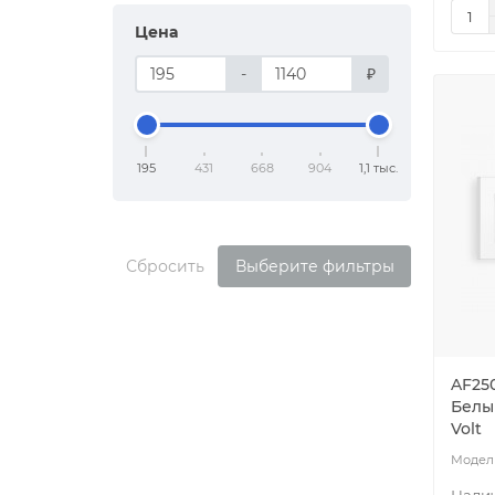
Цена
-
₽
195
431
668
904
1,1 тыс.
Сбросить
Выберите фильтры
AF25
Белы
Volt