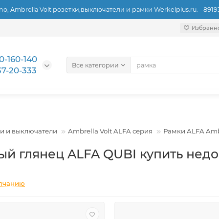
ino, Ambrella Volt розетки,выключатели и рамки Werkelplus.ru. - 891
Избранн
0-160-140
Все категории
37-20-333
ки и выключатели
Ambrella Volt ALFA серия
Рамки ALFA Ambr
ый глянец ALFA QUBI купить недо
лчанию