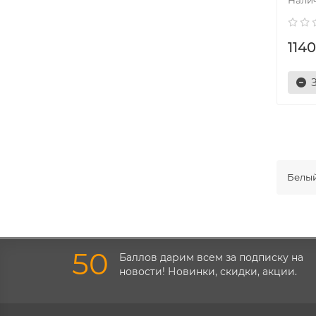
1140
Белый
50
Баллов дарим всем за подписку на
новости! Новинки, скидки, акции.