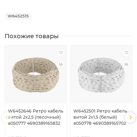
W6452515
Похожие товары
W6452646 Ретро кабель
W6452501 Ретро кабель
витой 2х2,5 (песочный)
витой 2х1,5 (белый)
a050777 4690389165832
a050778 4690389165702