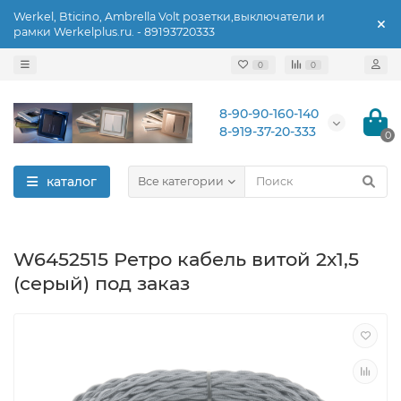
Werkel, Bticino, Ambrella Volt розетки,выключатели и
рамки Werkelplus.ru. - 89193720333
0
0
8-90-90-160-140
8-919-37-20-333
0
каталог
Все категории
W6452515 Ретро кабель витой 2х1,5
(серый) под заказ