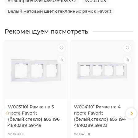
стекло) a051289 4690389159572
W0021105
Белый матовый цвет стеклянных рамок Favorit
Рекомендуем посмотреть
W0031101 Рамка на 3
W0041101 Рамка на 4
поста Favorit
поста Favorit
(белый,стекло) a051196
(белый,стекло) a051194
4690389159749
4690389159923
W0031101
W0041101