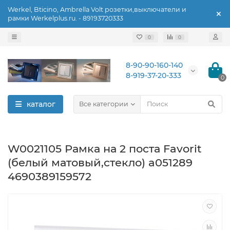
Werkel, Bticino, Ambrella Volt розетки,выключатели и
рамки Werkelplus.ru. - 89193720333
0
0
8-90-90-160-140
8-919-37-20-333
0
каталог
Все категории
W0021105 Рамка на 2 поста Favorit
(белый матовый,стекло) a051289
4690389159572