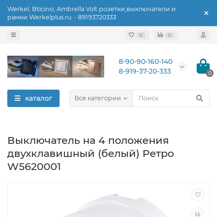
Werkel, Bticino, Ambrella Volt розетки,выключатели и
рамки Werkelplus.ru. - 89193720333
0
0
8-90-90-160-140
8-919-37-20-333
0
каталог
Все категории
Выключатель на 4 положения
двухклавишный (белый) Ретро
W5620001