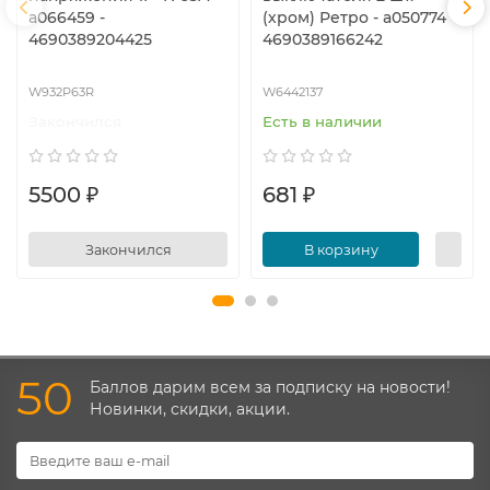
a066459 -
(хром) Ретро - a050774 -
4690389204425
4690389166242
W932P63R
W6442137
Закончился
Есть в наличии
5500 ₽
681 ₽
Закончился
В корзину
50
Баллов дарим всем за подписку на новости!
Новинки, скидки, акции.