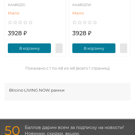
KA4802ZG
KA4802ZW
Мало
Мало
3928 ₽
3928 ₽
В корзину
В корзину
Показано с 1 по 48 из 48 (всего 1 страниц)
Bticino LIVING NOW рамки
50
Баллов дарим всем за подписку на новости!
Новинки, скидки, акции.