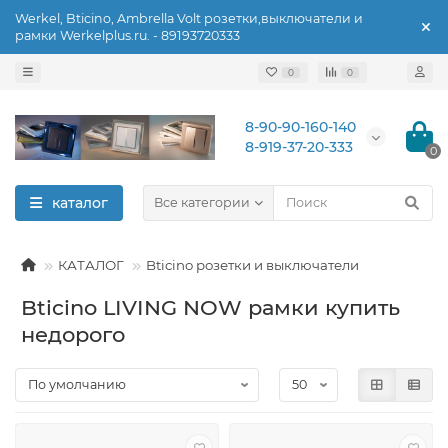
Werkel, Bticino, Ambrella Volt розетки,выключатели и
рамки Werkelplus.ru. - 89193720333
0
0
8-90-90-160-140
8-919-37-20-333
0
каталог
Все категории
КАТАЛОГ
Bticino розетки и выключатели
Bticino LIVING NOW рамки купить
недорого