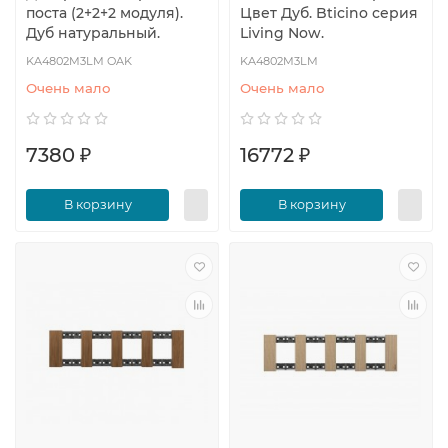
поста (2+2+2 модуля).
Цвет Дуб. Bticino серия
Дуб натуральный.
Living Now.
KA4802M3LM OAK
KA4802M3LM
Очень мало
Очень мало
7380 ₽
16772 ₽
В корзину
В корзину