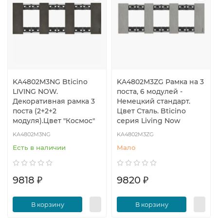
KA4802M3NG Bticino
KA4802M3ZG Рамка на 3
LIVING NOW.
поста, 6 модулей -
Декоративная рамка 3
Немецкий стандарт.
поста (2+2+2
Цвет Сталь. Bticino
модуля).Цвет "Космоc"
серия Living Now
KA4802M3NG
KA4802M3ZG
Есть в наличии
Мало
9818 ₽
9820 ₽
В корзину
В корзину