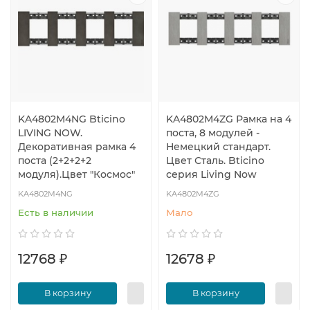
KA4802M4NG Bticino
KA4802M4ZG Рамка на 4
LIVING NOW.
поста, 8 модулей -
Декоративная рамка 4
Немецкий стандарт.
поста (2+2+2+2
Цвет Сталь. Bticino
модуля).Цвет "Космоc"
серия Living Now
KA4802M4NG
KA4802M4ZG
Есть в наличии
Мало
12768 ₽
12678 ₽
В корзину
В корзину