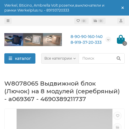
Werkel, Bticino, Ambrella Volt розетки,выключатели и
рамки Werkelplus.ru. - 89193720333
0
0
8-90-90-160-140
8-919-37-20-333
0
каталог
Все категории
W8078065 Выдвижной блок
(Лючок) на 8 модулей (серебряный)
- a069367 - 4690389211737