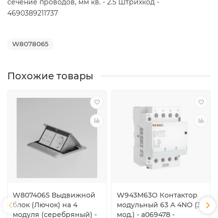
сечение проводов, мм кв. - 2.5 Штрихкод -
4690389211737
W8078065
Похожие товары
W8074065 Выдвижной
W943M63O Контактор
блок (Лючок) на 4
модульный 63 A 4NO (3
модуля (серебряный) -
мод.) - a069478 -