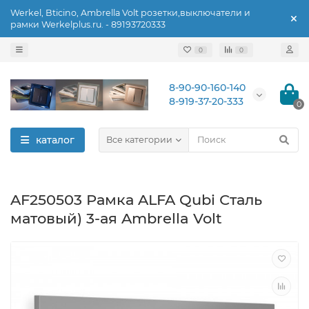
Werkel, Bticino, Ambrella Volt розетки,выключатели и
рамки Werkelplus.ru. - 89193720333
0
0
8-90-90-160-140
8-919-37-20-333
0
каталог
Все категории
AF250503 Рамка ALFA Qubi Сталь
матовый) 3-ая Ambrella Volt