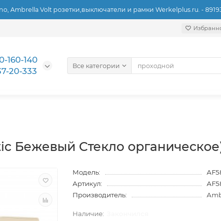
ino, Ambrella Volt розетки,выключатели и рамки Werkelplus.ru. - 891
Избранн
0-160-140
Все категории
37-20-333
ic Бежевый Стекло органическое) 
Модель:
AF5
Артикул:
AF5
Производитель:
Ambr
Закончился