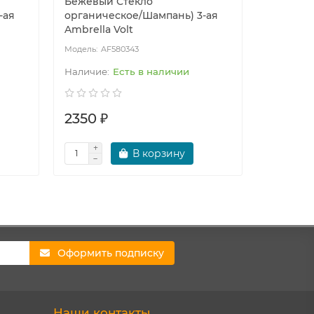
Бежевый Стекло
Бежевый
-ая
органическое/Шампань) 3-ая
органич
Ambrella Volt
Ambrella
AF580343
AF
Есть в наличии
2350 ₽
3120 ₽
В корзину
Зак
Оформить подписку
Наши контакты