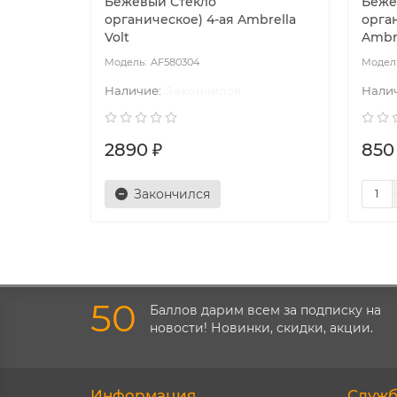
Бежевый Стекло
Беже
органическое) 4-ая Ambrella
орга
Volt
Ambre
AF580304
Закончился
2890 ₽
850
Закончился
50
Баллов дарим всем за подписку на
новости! Новинки, скидки, акции.
Информация
Служб