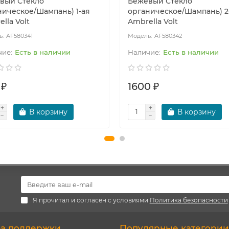
вый Стекло
Бежевый Стекло
ническое/Шампань) 1-ая
органическое/Шампань) 2
lla Volt
Ambrella Volt
AF580341
AF580342
Есть в наличии
Есть в наличии
 ₽
1600 ₽
В корзину
В корзину
Я прочитал и согласен с условиями
Политика безопасности
а поддержки
Популярные категории