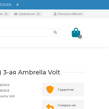
93720333
ое
Сравнение
Личный кабинет
0
0
0
3-ая Ambrella Volt
80303
Гарантия
80303
ella Volt
Скидки на