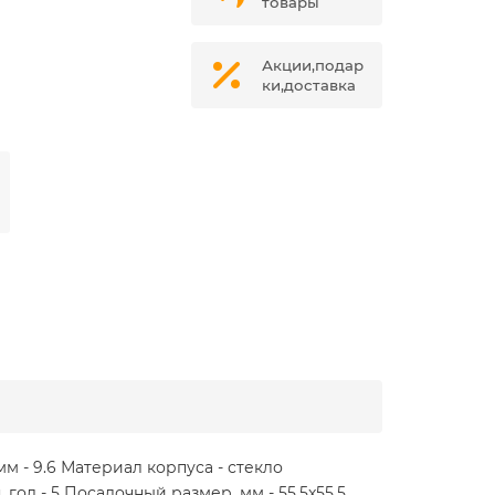
товары
Акции,подар
ки,доставка
м - 9.6 Материал корпуса - стекло
год - 5 Посадочный размер, мм - 55.5x55.5