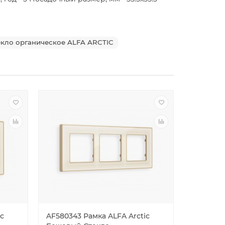
кло органическое ALFA ARCTIC
ic
AF580343 Рамка ALFA Arctic
AF580344