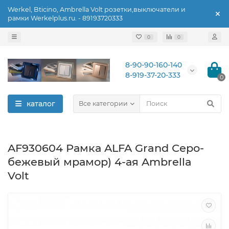
Werkel, Bticino, Ambrella Volt розетки,выключатели и
рамки Werkelplus.ru. - 89193720333
0
0
8-90-90-160-140
8-919-37-20-333
0
каталог
Все категории
AF930604 Рамка ALFA Grand Серо-
бежевый мрамор) 4-ая Ambrella
Volt