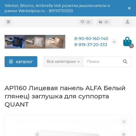
Werkel, Bticino, Ambrella Volt розетки,выключатели и
рамки Werkelplus.ru. - 89193720333
0
0
8-90-90-160-140
8-919-37-20-333
0
каталог
Все категории
AP1160 Лицевая панель ALFA Белый
глянец) заглушка для суппорта
QUANT