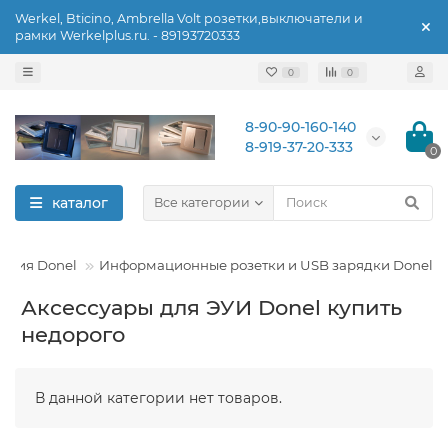
Werkel, Bticino, Ambrella Volt розетки,выключатели и
рамки Werkelplus.ru. - 89193720333
0
0
8-90-90-160-140
8-919-37-20-333
0
каталог
Все категории
елия Donel
Информационные розетки и USB зарядки Donel
Аксессуары для ЭУИ Donel купить
недорого
В данной категории нет товаров.