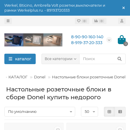
Werkel, Bticino, Ambrella Volt розетки,выключатели и
рамки Werkelplus.ru. - 89193720333
0
0
8-90-90-160-140
8-919-37-20-333
0
каталог
Все категории
КАТАЛОГ
Donel
Настольные блоки розеточные Donel
Настольные розеточные блоки в
сборе Donel купить недорого