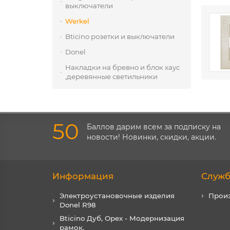
выключатели
Werkel
Bticino розетки и выключатели
Donel
Накладки на бревно и блок хаус
,деревянные светильники
50
Баллов дарим всем за подписку на
новости! Новинки, скидки, акции.
Информация
Служб
Электроустановочные изделия
Прои
Donel R98
Bticino Дуб, Орех - Модернизация
рамок.