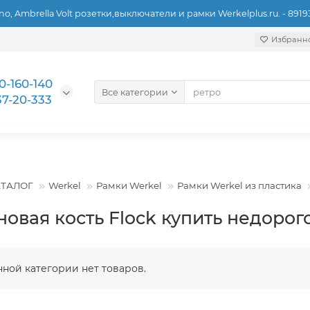
ino, Ambrella Volt розетки,выключатели и рамки Werkelplus.ru. - 891
Избранн
0-160-140
Все категории
37-20-333
АТАЛОГ
Werkel
Рамки Werkel
Рамки Werkel из пластика
новая кость Flock купить недорог
нной категории нет товаров.