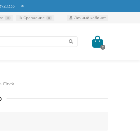
93720333
ое
Сравнение
Личный кабинет
0
0
0
Flock
о