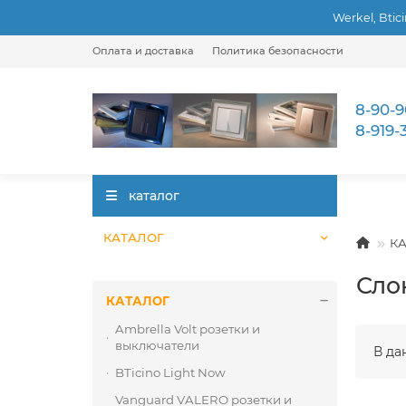
Werkel, Btic
Оплата и доставка
Политика безопасности
8-90-9
8-919-
каталог
КАТАЛОГ
К
Сло
КАТАЛОГ
Ambrella Volt розетки и
выключатели
В да
BTicino Light Now
Vanguard VALERO розетки и