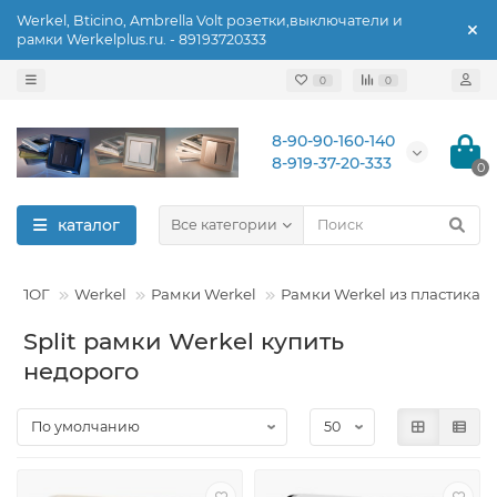
Werkel, Bticino, Ambrella Volt розетки,выключатели и
рамки Werkelplus.ru. - 89193720333
0
0
8-90-90-160-140
8-919-37-20-333
0
каталог
Все категории
ТАЛОГ
Werkel
Рамки Werkel
Рамки Werkel из пластика
Split рамки Werkel купить
недорого