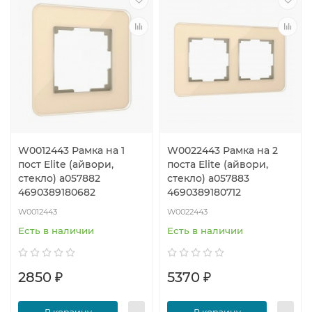
W0012443 Рамка на 1
W0022443 Рамка на 2
пост Elite (айвори,
поста Elite (айвори,
стекло) a057882
стекло) a057883
4690389180682
4690389180712
W0012443
W0022443
Есть в наличии
Есть в наличии
2850 ₽
5370 ₽