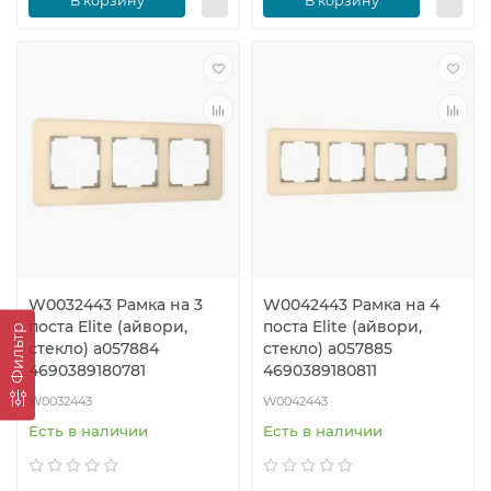
В корзину
В корзину
W0032443 Рамка на 3
W0042443 Рамка на 4
поста Elite (айвори,
поста Elite (айвори,
Фильтр
стекло) a057884
стекло) a057885
4690389180781
4690389180811
W0032443
W0042443
Есть в наличии
Есть в наличии