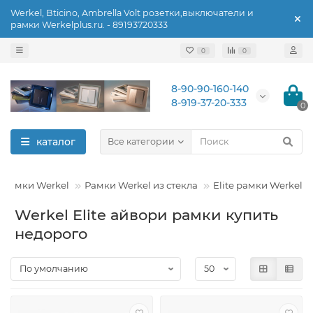
Werkel, Bticino, Ambrella Volt розетки,выключатели и
рамки Werkelplus.ru. - 89193720333
0
0
8-90-90-160-140
8-919-37-20-333
0
каталог
Все категории
Рамки Werkel
Рамки Werkel из стекла
Elite рамки Werkel
Werkel Elite айвори рамки купить
недорого