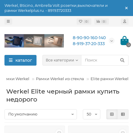
Werkel, Bticino, Ambrella Volt розетки,выключатели и
рамки Werkelplus.ru. - 89193720333
0
0
8-90-90-160-140
8-919-37-20-333
0
каталог
Все категории
Рамки Werkel
Рамки Werkel из стекла
Elite рамки Werkel
Werkel Elite черный рамки купить
недорого