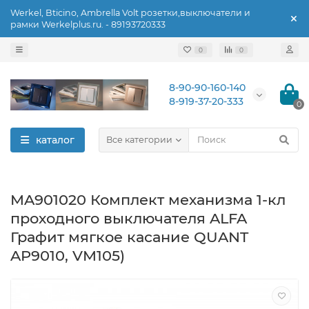
Werkel, Bticino, Ambrella Volt розетки,выключатели и
рамки Werkelplus.ru. - 89193720333
0
0
8-90-90-160-140
8-919-37-20-333
0
каталог
Все категории
MA901020 Комплект механизма 1-кл
проходного выключателя ALFA
Графит мягкое касание QUANT
AP9010, VM105)