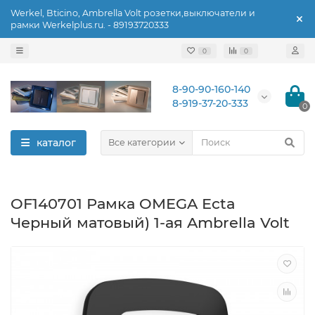
Werkel, Bticino, Ambrella Volt розетки,выключатели и
рамки Werkelplus.ru. - 89193720333
0
0
8-90-90-160-140
8-919-37-20-333
0
каталог
Все категории
OF140701 Рамка OMEGA Ecta
Черный матовый) 1-ая Ambrella Volt