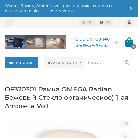
Werkel, Bticino, Ambrella Volt розетки,выключатели и
рамки Werkelplus.ru. - 89193720333
0
0
8-90-90-160-140
8-919-37-20-333
0
каталог
Все категории
OF320301 Рамка OMEGA Radian
Бежевый Стекло органическое) 1-ая
Ambrella Volt