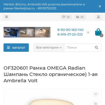
Werkel, Bticino, Ambrella Volt розетки,выключатели и
рамки Werkelplus.ru. - 89193720333
0
0
8-90-90-160-140
8-919-37-20-333
0
каталог
Все категории
OF320601 Рамка OMEGA Radian
Шампань Стекло органическое) 1-ая
Ambrella Volt