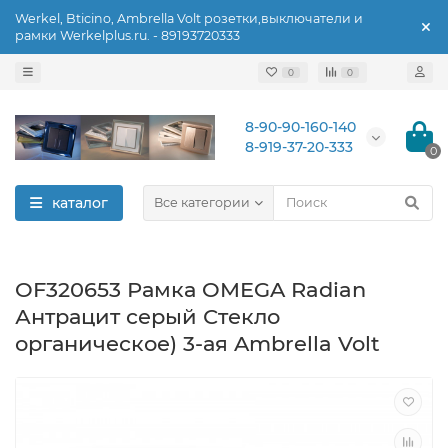
Werkel, Bticino, Ambrella Volt розетки,выключатели и
рамки Werkelplus.ru. - 89193720333
0
0
8-90-90-160-140
8-919-37-20-333
0
каталог
Все категории
OF320653 Рамка OMEGA Radian
Антрацит серый Стекло
органическое) 3-ая Ambrella Volt