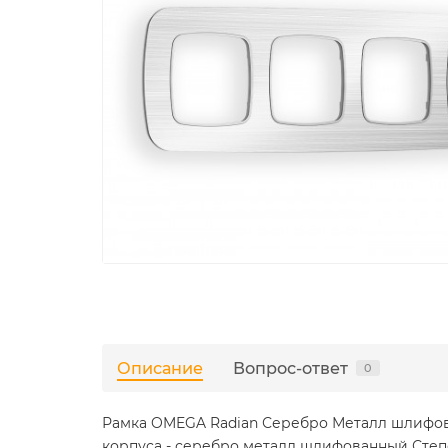
Описание
Вопрос-ответ
0
Рамка OMEGA Radian Серебро Металл шлифованн
корпуса - серебро металл шлифованный Степен