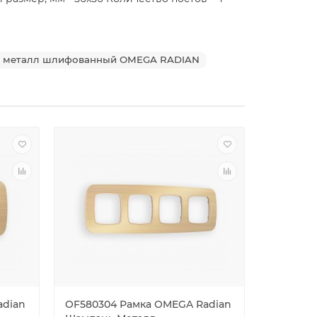
 металл шлифованный OMEGA RADIAN
adian
OF580304 Рамка OMEGA Radian
OF58050