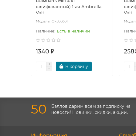
Шампань Металл
Шамп
шлифованный) 1-ая Ambrella
шлиф
Volt
Volt
OF580301
Есть в наличии
1340 ₽
258
В корзину
50
Баллов дарим всем за подписку на
новости! Новинки, скидки, акции.
Информация
Служб