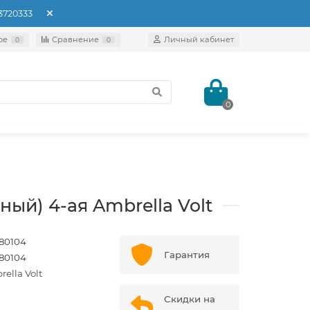
93720333
ое
Сравнение
Личный кабинет
0
0
0
й) 4-ая Ambrella Volt
80104
Гарантия
80104
ella Volt
Скидки на