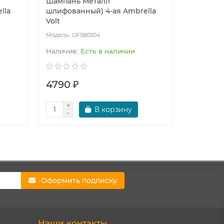
Шампань Металл
Черный 
lla
шлифованный) 4-ая Ambrella
1-ая Ambr
Volt
OF580304
OF
Есть в наличии
4790 ₽
1340 ₽
В корзину
Оформить подписку
Наши контакты