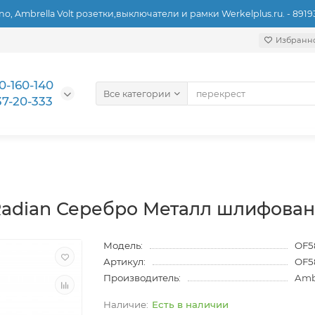
ino, Ambrella Volt розетки,выключатели и рамки Werkelplus.ru. - 891
Избранн
0-160-140
Все категории
37-20-333
dian Серебро Металл шлифованны
Модель:
OF5
Артикул:
OF5
Производитель:
Ambr
Есть в наличии