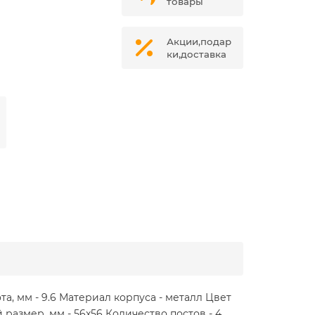
товары
Акции,подар
ки,доставка
а, мм - 9.6 Материал корпуса - металл Цвет
 размер, мм - 56x56 Количество постов - 4