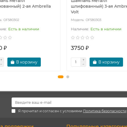
ань Металл
Шампань Металл
ованный) 2-ая Ambrella
шлифованный) 3-ая Ambre
Volt
OF580302
OF580303
Есть в наличии
Есть в наличии
0 ₽
3750 ₽
В корзину
В корзину
Я прочитал и согласен с условиями
Политика безопасности
а поддержки
Популярные категории