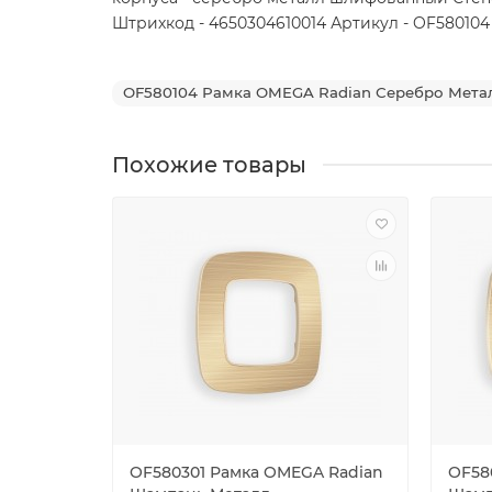
Штрихкод - 4650304610014 Артикул - OF580104 
OF580104 Рамка OMEGA Radian Серебро Метал
Похожие товары
OF580301 Рамка OMEGA Radian
OF58