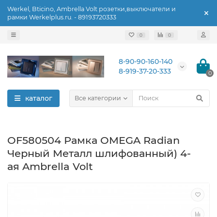
Werkel, Bticino, Ambrella Volt розетки,выключатели и
рамки Werkelplus.ru. - 89193720333
0
0
8-90-90-160-140
8-919-37-20-333
0
каталог
Все категории
OF580504 Рамка OMEGA Radian
Черный Металл шлифованный) 4-
ая Ambrella Volt