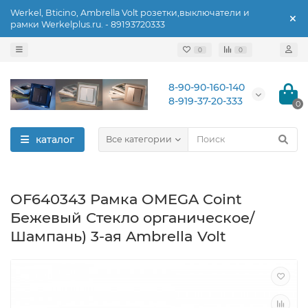
Werkel, Bticino, Ambrella Volt розетки,выключатели и
рамки Werkelplus.ru. - 89193720333
0
0
8-90-90-160-140
8-919-37-20-333
0
каталог
Все категории
OF640343 Рамка OMEGA Coint
Бежевый Стекло органическое/
Шампань) 3-ая Ambrella Volt