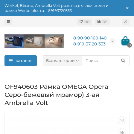
Werkel, Bticino, Ambrella Volt розетки,выключатели и
рамки Werkelplus.ru. - 89193720333
0
0
8-90-90-160-140
8-919-37-20-333
0
каталог
Все категории
OF940603 Рамка OMEGA Opera
Серо-бежевый мрамор) 3-ая
Ambrella Volt