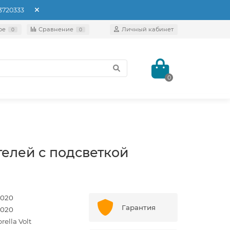
93720333
ое
Сравнение
Личный кабинет
0
0
0
елей с подсветкой
020
Гарантия
020
ella Volt