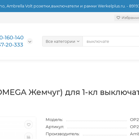
ino, Ambrella Volt розетки,выключатели и рамки Werkelplus.ru. - 891
Избранн
0-160-140
Все категории
37-20-333
MEGA Жемчуг) для 1-кл выключат
Модель:
OP2
Артикул:
OP2
Производитель:
Ambr