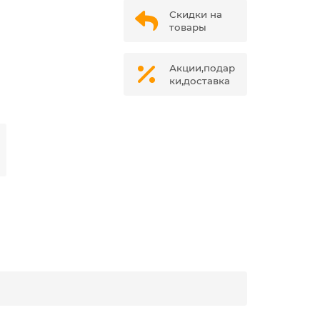
Скидки на
товары
Акции,подар
ки,доставка