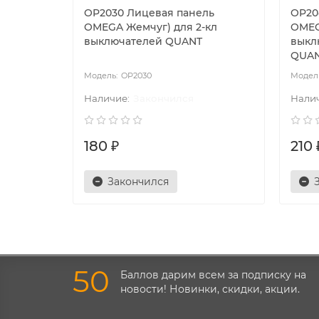
OP2030 Лицевая панель
OP20
OMEGA Жемчуг) для 2-кл
OMEG
выключателей QUANT
выкл
QUA
OP2030
Закончился
180 ₽
210 
Закончился
50
Баллов дарим всем за подписку на
новости! Новинки, скидки, акции.