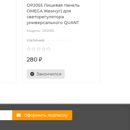
OP2055 Лицевая панель
OP2060 
OMEGA Жемчуг) для
OMEGA Ж
светорегулятора
электрич
универсального QUANT
QUANT
OP2055
O
Закончился
280 ₽
135 ₽
Закончился
Зак
Оформить подписку