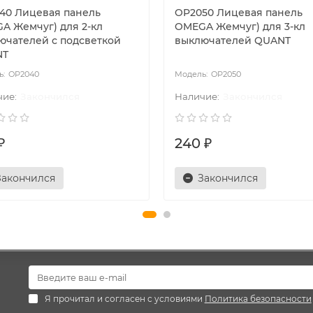
40 Лицевая панель
OP2050 Лицевая панель
A Жемчуг) для 2-кл
OMEGA Жемчуг) для 3-кл
ючателей с подсветкой
выключателей QUANT
NT
OP2040
OP2050
Закончился
Закончился
₽
240 ₽
Закончился
Закончился
Я прочитал и согласен с условиями
Политика безопасности