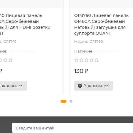
40 Лицевая панель
OP3760 Лицевая панель
A Серо-бежевый
OMEGA Серо-бежевый
вый) для HDMI розетки
матовый) заглушка для
NT
суппорта QUANT
OP3740
OP3760
Закончился
Закончился
₽
130 ₽
Закончился
Закончился