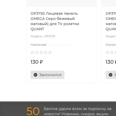
OP3730 Лицевая панель
OP37
OMEGA Серо-бежевый
OMEG
матовый) для TV розетки
мато
QUANT
QUA
OP3730
Закончился
130 ₽
130 
Закончился
50
Баллов дарим всем за подписку на
новости! Новинки, скидки, акции.