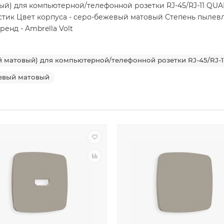
 для компьютерной/телефонной розетки RJ-45/RJ-11 QUANT 
стик Цвет корпуса - серо-бежевый матовый Степень пылевлаг
енд - Ambrella Volt
матовый) для компьютерной/телефонной розетки RJ-45/RJ-
евый матовый