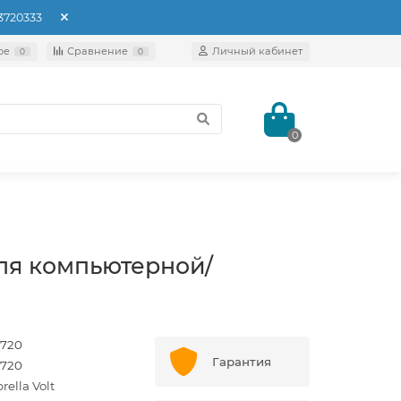
93720333
ое
Сравнение
Личный кабинет
0
0
0
ля компьютерной/
720
Гарантия
720
ella Volt