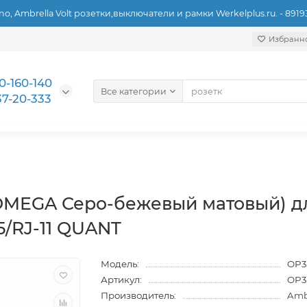
ino, Ambrella Volt розетки,выключатели и рамки Werkelplus.ru. - 891
Избранн
0-160-140
Все категории
37-20-333
OMEGA Серо-бежевый матовый) д
5/RJ-11 QUANT
Модель:
OP3
Артикул:
OP3
Производитель:
Ambr