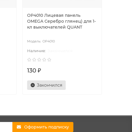
OP4010 Лицевая панель
OP4020 
OMEGA Серебро глянец) для 1-
OMEGA С
кл выключателей QUANT
кл выкл
QUANT
OP4010
O
Закончился
130 ₽
150 ₽
Закончился
Зак
Оформить подписку