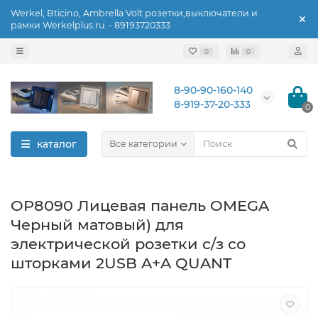
Werkel, Bticino, Ambrella Volt розетки,выключатели и
рамки Werkelplus.ru. - 89193720333
0
0
8-90-90-160-140
8-919-37-20-333
0
каталог
Все категории
OP8090 Лицевая панель OMEGA
Черный матовый) для
электрической розетки с/з со
шторками 2USB A+A QUANT