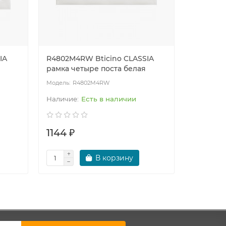
IA
R4802M4RW Bticino CLASSIA
R4802M5
рамка четыре поста белая
рамка пя
R4802M4RW
R
Есть в наличии
1144 ₽
1429 ₽
В корзину