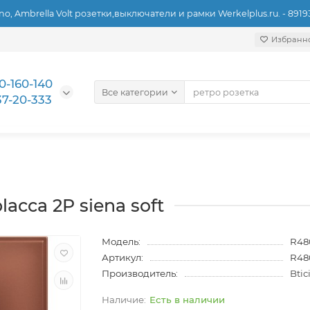
ino, Ambrella Volt розетки,выключатели и рамки Werkelplus.ru. - 891
Избранн
0-160-140
Все категории
37-20-333
acca 2P siena soft
Модель:
R48
Артикул:
R48
Производитель:
Btic
Есть в наличии