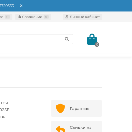
93720333
ое
Сравнение
Личный кабинет
0
0
0
02SF
Гарантия
02SF
ino
Скидки на