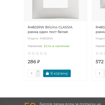
R4802RW Bticino CLASSIA
R480
рамка один пост белая
рамка
R4802RW
Есть в наличии
286 ₽
572 
В корзину
Баллов дарим всем за подписку на