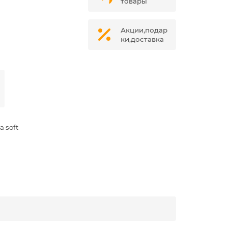
товары
Акции,подар
ки,доставка
a soft