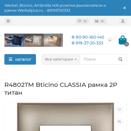
Werkel, Bticino, Ambrella Volt розетки,выключатели и
рамки Werkelplus.ru. - 89193720333
0
0
8-90-90-160-140
8-919-37-20-333
0
каталог
Все категории
R4802TM Bticino CLASSIA рамка 2P
титан