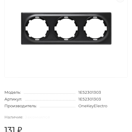
Модель:
1E52301303
Артикул:
1E52301303
Производитель:
OneKeyElectro
Закончился
131 ₽