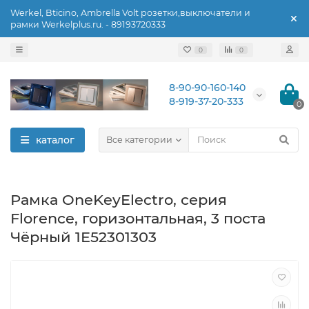
Werkel, Bticino, Ambrella Volt розетки,выключатели и
рамки Werkelplus.ru. - 89193720333
0
0
8-90-90-160-140
8-919-37-20-333
0
каталог
Все категории
Рамка OneKeyElectro, серия
Florence, горизонтальная, 3 поста
Чёрный 1E52301303