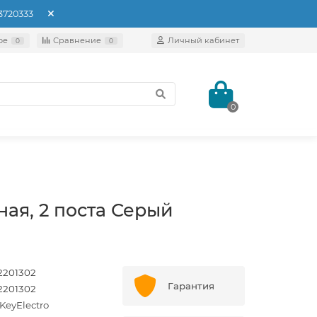
93720333
ое
Сравнение
Личный кабинет
0
0
0
ная, 2 поста Серый
2201302
Гарантия
2201302
KeyElectro