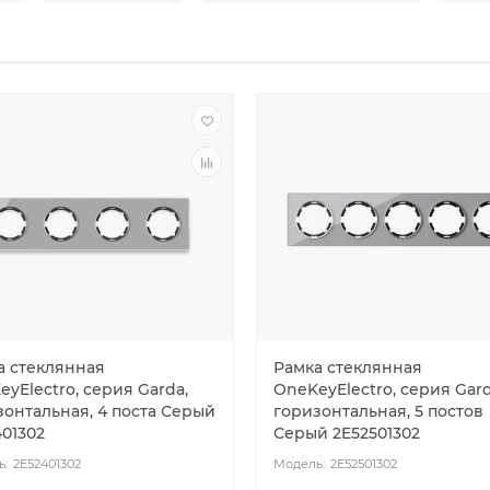
а стеклянная
Рамка стеклянная
yElectro, серия Garda,
OneKeyElectro, серия Gard
зонтальная, 4 поста Серый
горизонтальная, 5 постов
401302
Серый 2E52501302
2E52401302
2E52501302