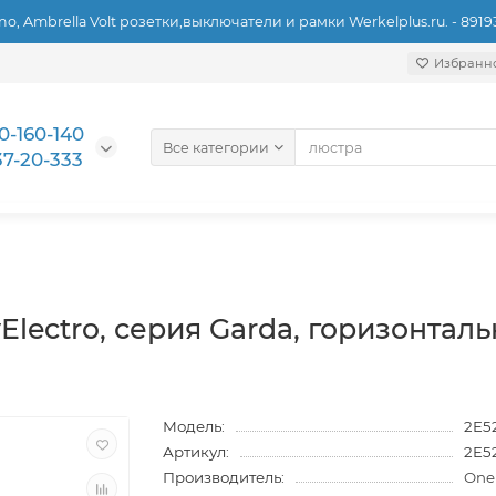
ino, Ambrella Volt розетки,выключатели и рамки Werkelplus.ru. - 891
Избранн
0-160-140
Все категории
37-20-333
lectro, серия Garda, горизонталь
Модель:
2E5
Артикул:
2E5
Производитель:
One