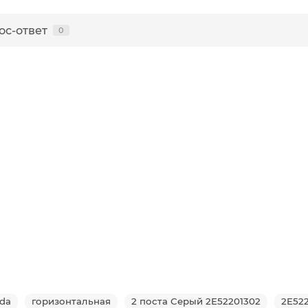
ос-ответ
0
rda
горизонтальная
2 поста Серый 2E52201302
2E52