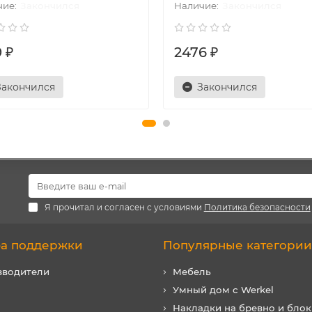
Закончился
Закончился
 ₽
2476 ₽
Закончился
Закончился
Я прочитал и согласен с условиями
Политика безопасности
а поддержки
Популярные категории
зводители
Мебель
Умный дом с Werkel
Накладки на бревно и блок