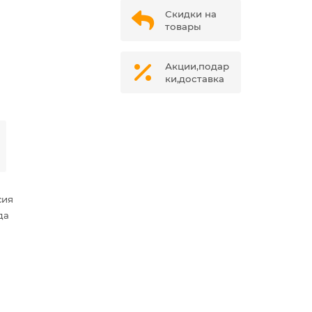
Скидки на
товары
Акции,подар
ки,доставка
сия
да