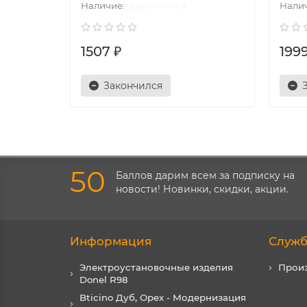
Закончился
1507 ₽
1999
Закончился
50
Баллов дарим всем за подписку на
новости! Новинки, скидки, акции.
Информация
Служб
Электроустановочные изделия
Прои
Donel R98
Bticino Дуб, Орех - Модернизация