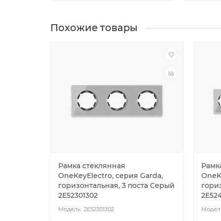
Похожие товары
Рамка стеклянная
Рамк
OneKeyElectro, серия Garda,
OneKe
горизонтальная, 3 поста Серый
гори
2E52301302
2E52
2E52301302