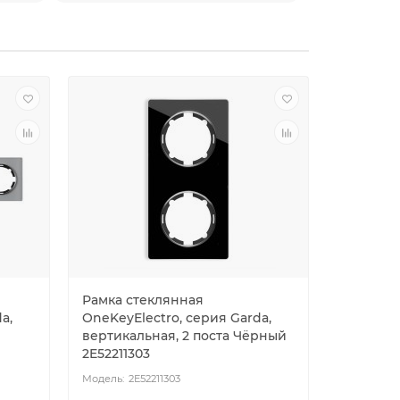
Рамка стеклянная
Рамка с
a,
OneKeyElectro, серия Garda,
OneKeyEl
вертикальная, 2 поста Чёрный
вертикал
2E52211303
2E523113
2E52211303
2E