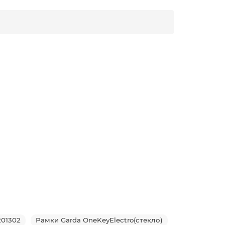
201302
Рамки Garda OneKeyElectro(стекло)