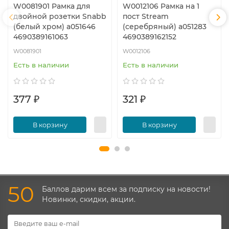
W0081901 Рамка для
W0012106 Рамка на 1
двойной розетки Snabb
пост Stream
(белый хром) a051646
(серебряный) a051283
4690389161063
4690389162152
W0081901
W0012106
Есть в наличии
Есть в наличии
377 ₽
321 ₽
В корзину
В корзину
50
Баллов дарим всем за подписку на новости!
Новинки, скидки, акции.