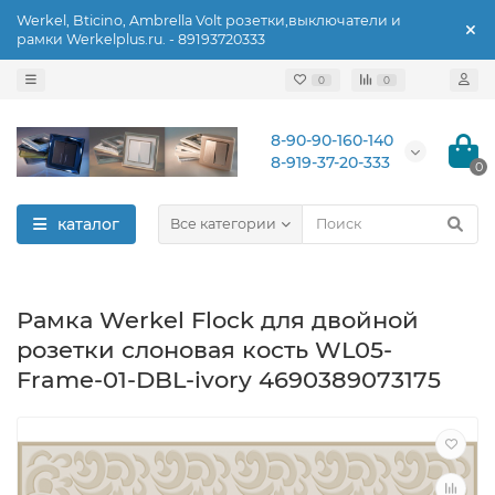
Werkel, Bticino, Ambrella Volt розетки,выключатели и
рамки Werkelplus.ru. - 89193720333
0
0
8-90-90-160-140
8-919-37-20-333
0
каталог
Все категории
Рамка Werkel Flock для двойной
розетки слоновая кость WL05-
Frame-01-DBL-ivory 4690389073175