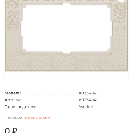
Модель:
a033484
Артикул:
a033484
Производитель:
Werkel
Очень мало
0 ₽