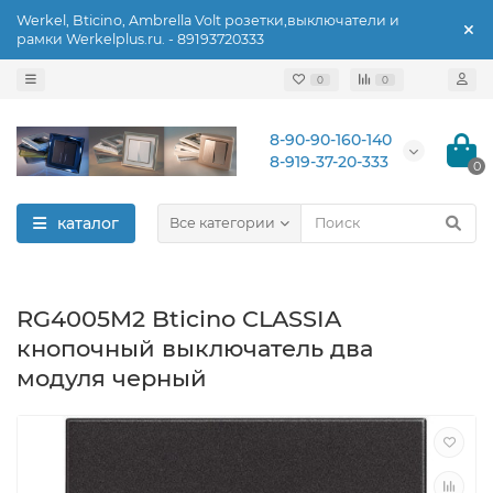
Werkel, Bticino, Ambrella Volt розетки,выключатели и
рамки Werkelplus.ru. - 89193720333
0
0
8-90-90-160-140
8-919-37-20-333
0
каталог
Все категории
RG4005M2 Bticino CLASSIA
кнопочный выключатель два
модуля черный