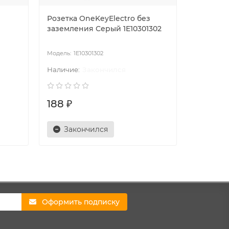
Розетка OneKeyElectro без
Розетка 
заземления Серый 1E10301302
подсветк
1E10301302
1E
Закончился
188 ₽
1311 ₽
Закончился
Зак
Оформить подписку