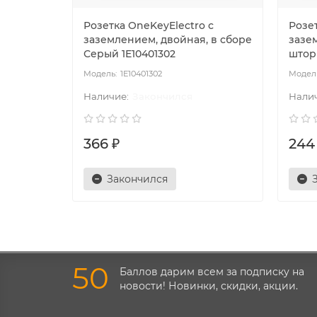
Розетка OneKeyElectro с
Розет
заземлением, двойная, в сборе
зазе
Серый 1E10401302
штор
1E10401302
Закончился
366 ₽
244
Закончился
50
Баллов дарим всем за подписку на
новости! Новинки, скидки, акции.