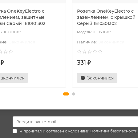
ка OneKeyElectro с
Розетка OneKeyElectro с
млением, защитные
заземлением, с крышкой
ки Серый 1E10101302
Серый 1E10501302
1E10101302
1E10501302
Закончился
Закончился
 ₽
331 ₽
Закончился
Закончился
Я прочитал и согласен с условиями
Политика безопасности