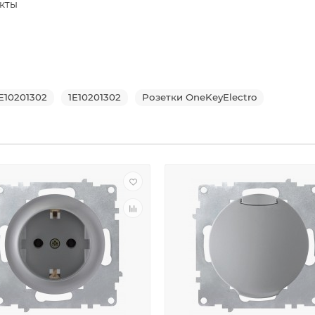
акты
E10201302
1E10201302
Розетки OneKeyElectro