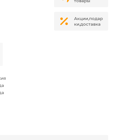
товары
Акции,подар
ки,доставка
сия
да
да