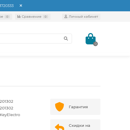
93720333
ое
Сравнение
Личный кабинет
0
0
0
0201302
Гарантия
0201302
KeyElectro
Скидки на