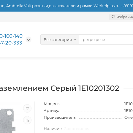
ino, Ambrella Volt розетки,выключатели и рамки Werkelplus.ru. - 891
Избранн
0-160-140
Все категории
37-20-333
заземлением Серый 1E10201302
Модель:
1E1
Артикул:
1E1
Производитель:
One
Закончился