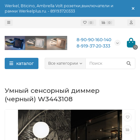
Werkel, Bticino, Ambrella Volt розетки,выключатели и
рамки Werkelplus.ru. - 89193720333
0
0
8-90-90-160-140
8-919-37-20-333
0
каталог
Все категории
Умный сенсорный диммер
(черный) W3443108