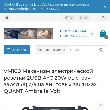
Werkel, Bticino, Ambrella Volt розетки,выключатели и
рамки Werkelplus.ru. - 89193720333
0
0
8-90-90-160-140
8-919-37-20-333
0
каталог
Все категории
VM160 Механизм электрической
розетки 2USB A+C 20W быстрая
зарядка) с/з на винтовых зажимах
QUANT Ambrella Volt