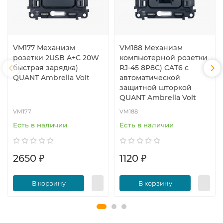
VM177 Механизм
VM188 Механизм
розетки 2USB A+C 20W
компьютерной розетки
быстрая зарядка)
RJ-45 8P8C) CAT6 с
QUANT Ambrella Volt
автоматической
защитной шторкой
QUANT Ambrella Volt
VM177
VM188
Есть в наличии
Есть в наличии
2650 ₽
1120 ₽
В корзину
В корзину