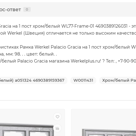
ос-ответ
0
racia на 1 пост хром/белый WL77-Frame-01 4690389126031 - э
мой Werkel (Швеция) отличается не только высоким качеств
тиках Рамка Werkel Palacio Gracia на 1 пост хром/белый WL7
 мм: 98. . . цвет: белый. .
ый Palacio Gracia магазина Werkelplus.ru! ? Тел: , +7-90-90
 белый) a051324 4690389159367
W0011431
Хром/белый Pal