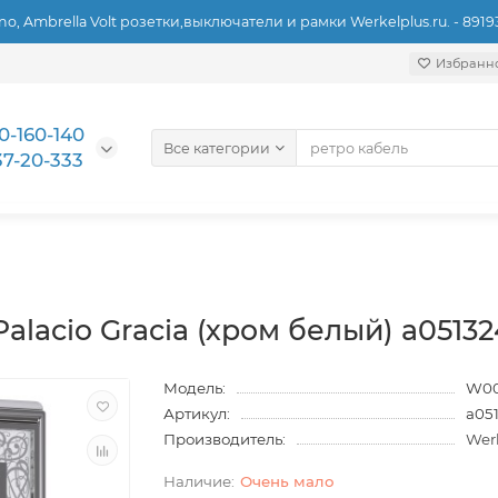
ino, Ambrella Volt розетки,выключатели и рамки Werkelplus.ru. - 891
Избранн
0-160-140
Все категории
37-20-333
Palacio Gracia (хром белый) a0513
Модель:
W00
Артикул:
a05
Производитель:
Wer
Очень мало