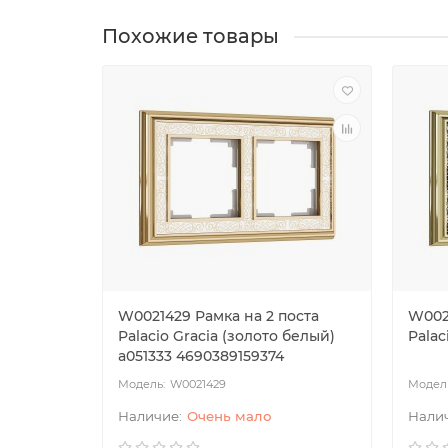
Похожие товары
W0021429 Рамка на 2 поста
W002
Palacio Gracia (золото белый)
Palac
a051333 4690389159374
W0021429
Очень мало