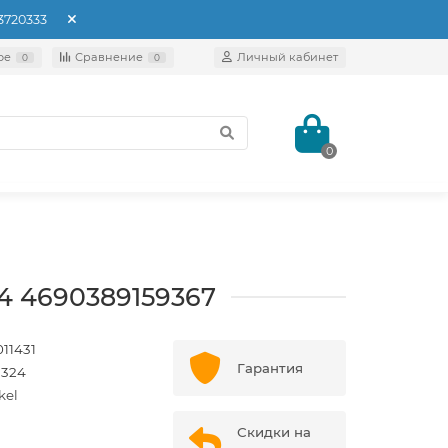
93720333
ое
Сравнение
Личный кабинет
0
0
0
24 4690389159367
11431
Гарантия
1324
kel
Скидки на