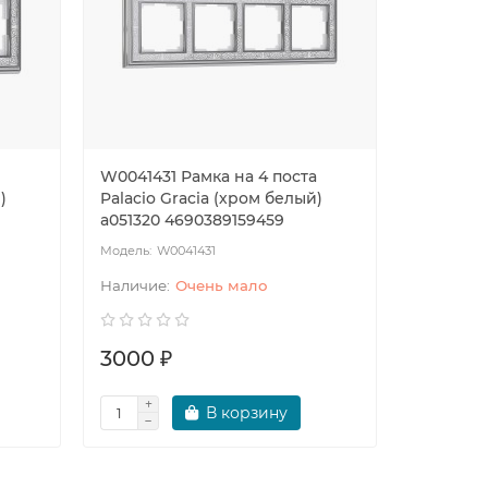
W0041431 Рамка на 4 поста
W0051431
)
Palacio Gracia (хром белый)
Palacio 
a051320 4690389159459
a051327 
W0041431
W0
Очень мало
3000 ₽
0 ₽
В корзину