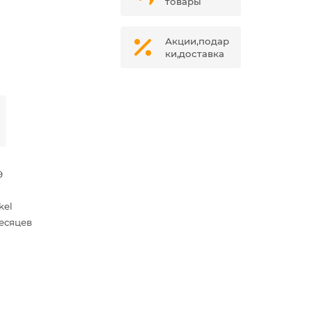
товары
Акции,подар
ки,доставка
9
kel
месяцев