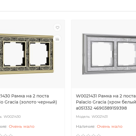
1430 Рамка на 2 поста
W0021431 Рамка на 2 поста
io Gracia (золото черный)
Palacio Gracia (хром белый
a051332 4690389159398
W0021430
W0021431
Очень мало
Очень мало