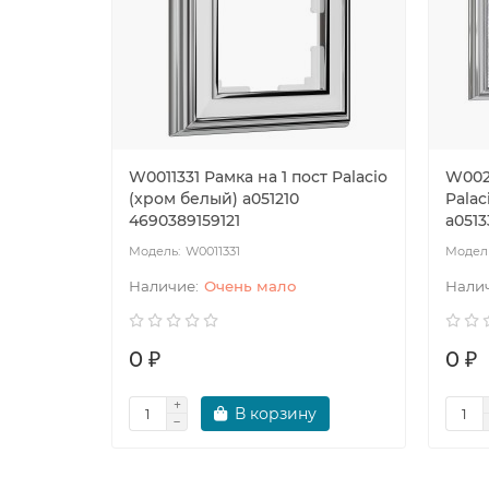
W0011331 Рамка на 1 пост Palacio
W0021
(хром белый) a051210
Palac
4690389159121
a0513
W0011331
Очень мало
0 ₽
0 ₽
В корзину