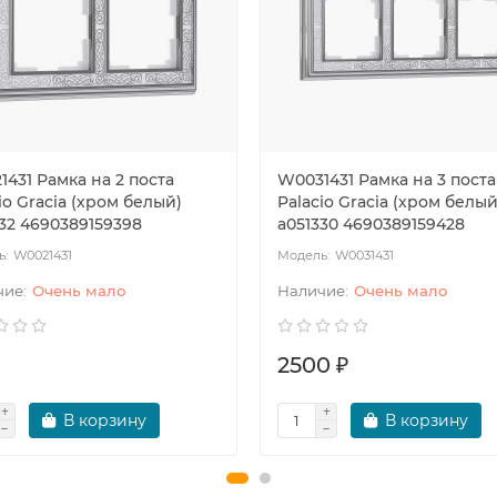
431 Рамка на 2 поста
W0031431 Рамка на 3 поста
io Gracia (хром белый)
Palacio Gracia (хром белый
32 4690389159398
a051330 4690389159428
W0021431
W0031431
Очень мало
Очень мало
2500 ₽
В корзину
В корзину