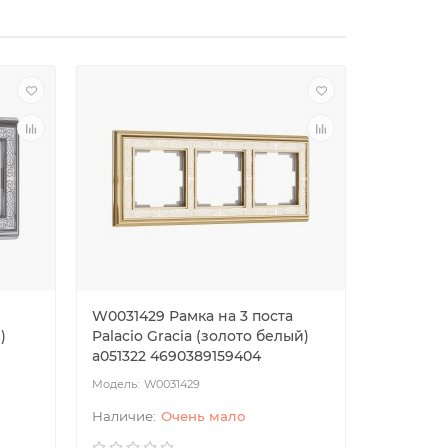
W0031429 Рамка на 3 поста
W0031430
)
Palacio Gracia (золото белый)
Palacio 
a051322 4690389159404
a051329 
W0031429
W0
Очень мало