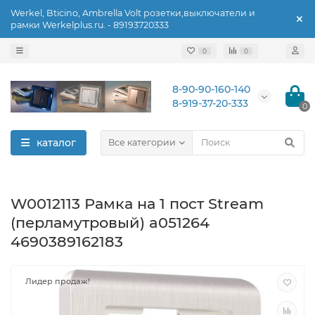
Werkel, Bticino, Ambrella Volt розетки,выключатели и
рамки Werkelplus.ru. - 89193720333
0
0
8-90-90-160-140
8-919-37-20-333
0
каталог
Все категории
W0012113 Рамка на 1 пост Stream
(перламутровый) a051264
4690389162183
Лидер продаж!