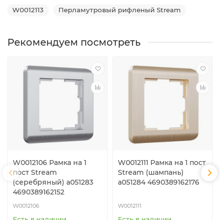
W0012113
Перламутровый рифленый Stream
Рекомендуем посмотреть
W0012106 Рамка на 1
W0012111 Рамка на 1 пост
пост Stream
Stream (шампань)
(серебряный) a051283
a051284 4690389162176
4690389162152
W0012106
W0012111
Есть в наличии
Есть в наличии