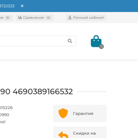
93720333
ое
Сравнение
Личный кабинет
0
0
0
990 4690389166532
15226
Гарантия
0990
kel
Скидки на