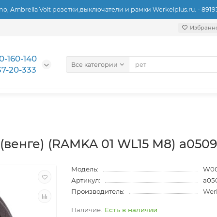
ino, Ambrella Volt розетки,выключатели и рамки Werkelplus.ru. - 891
Избранн
0-160-140
Все категории
37-20-333
 (венге) (RAMKA 01 WL15 M8) a050
Модель:
W00
Артикул:
a05
Производитель:
Wer
Есть в наличии