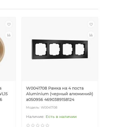
а
W0041708 Рамка на 4 поста
W0051708
WL15
Aluminium (черный алюминий)
Alumini
6
a050956 4690389158124
a050960 
W0041708
W
Есть в наличии