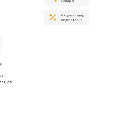
товары
Акции,подар
ки,доставка
76
kel
месяцев