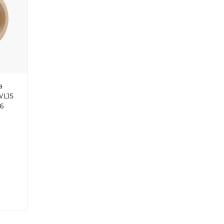
а
WL15
6