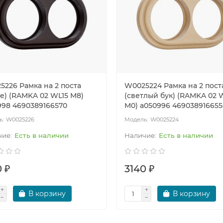
5226 Рамка на 2 поста
W0025224 Рамка на 2 пост
е) (RAMKA 02 WL15 M8)
(светлый бук) (RAMKA 02 
998 4690389166570
M0) a050996 469038916655
W0025226
W0025224
Есть в наличии
Есть в наличии
 ₽
3140 ₽
В корзину
В корзину