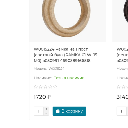
W0015224 Рамка на 1 пост
W002
(светлый бук) (RAMKA 01 WL15
(венг
M0) a050991 4690389166518
a050
W0015224
Есть в наличии
1720 ₽
3140
В корзину