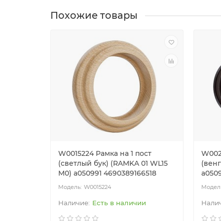
Похожие товары
W0015224 Рамка на 1 пост
W002
(светлый бук) (RAMKA 01 WL15
(венг
M0) a050991 4690389166518
a050
W0015224
Есть в наличии