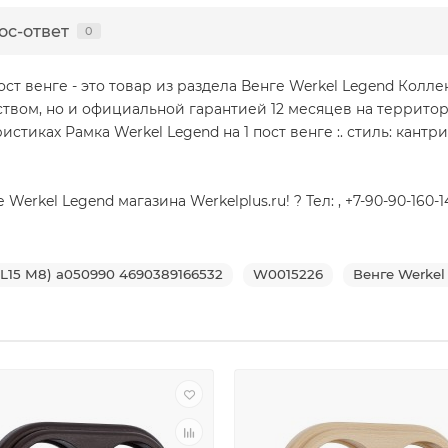
ос-ответ
0
ост венге - это товар из раздела Венге Werkel Legend Колл
ством, но и официальной гарантией 12 месяцев на террито
ках Рамка Werkel Legend на 1 пост венге :. стиль: кантри. ме
rkel Legend магазина Werkelplus.ru! ? Тел: , +7-90-90-160-
WL15 M8) a050990 4690389166532
W0015226
Венге Werkel