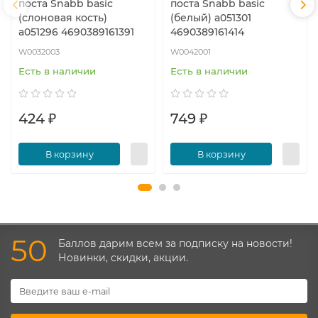
поста Snabb basic
поста Snabb basic
(слоновая кость)
(белый) a051301
a051296 4690389161391
4690389161414
W0032003
W0042001
Есть в наличии
Есть в наличии
424 ₽
749 ₽
В корзину
В корзину
50
Баллов дарим всем за подписку на новости!
Новинки, скидки, акции.