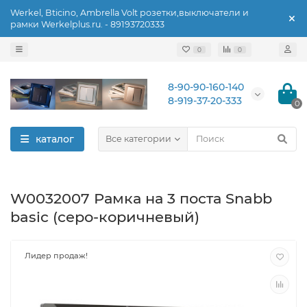
Werkel, Bticino, Ambrella Volt розетки,выключатели и
рамки Werkelplus.ru. - 89193720333
0
0
8-90-90-160-140
8-919-37-20-333
0
каталог
Все категории
W0032007 Рамка на 3 поста Snabb
basic (серо-коричневый)
Лидер продаж!