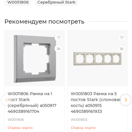
W0051806
Серебряный Stark
Рекомендуем посмотреть
W0011806 Рамка на 1
W0051803 Рамка на 5
пост Stark
постов Stark (слоновая
(серебряный) a050917
кость) a050915
4690389161704
4690389161933
W0011806
W0051803
Очень мало
Очень мало