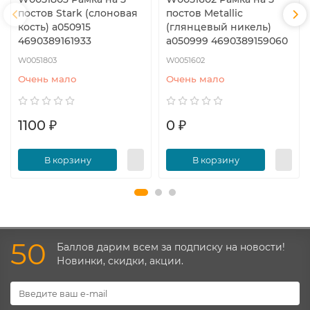
постов Stark (слоновая
постов Metallic
кость) a050915
(глянцевый никель)
4690389161933
a050999 4690389159060
W0051803
W0051602
Очень мало
Очень мало
1100 ₽
0 ₽
В корзину
В корзину
50
Баллов дарим всем за подписку на новости!
Новинки, скидки, акции.