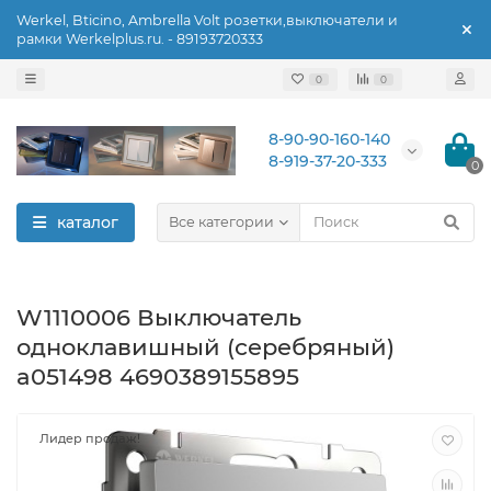
Werkel, Bticino, Ambrella Volt розетки,выключатели и
рамки Werkelplus.ru. - 89193720333
0
0
8-90-90-160-140
8-919-37-20-333
0
каталог
Все категории
W1110006 Выключатель
одноклавишный (серебряный)
a051498 4690389155895
Лидер продаж!