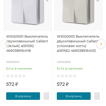
W5020001 Выключатель
W5020003 Выключатель
двухклавишный Gallant
двухклавишный Gallant
(белый) a051592
(слоновая кость)
4690389164118
a051562 4690389164125
W5020001
W5020003
Есть в наличии
Есть в наличии
572 ₽
572 ₽
В корзину
В корзину