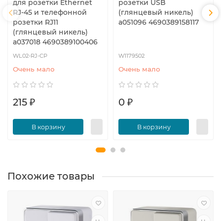
для розетки Ethernet
розетки USB
RJ-45 и телефонной
(глянцевый никель)
розетки RJ11
a051096 4690389158117
(глянцевый никель)
a037018 4690389100406
WL02-RJ-CP
W1179502
Очень мало
Очень мало
215 ₽
0 ₽
В корзину
В корзину
Похожие товары