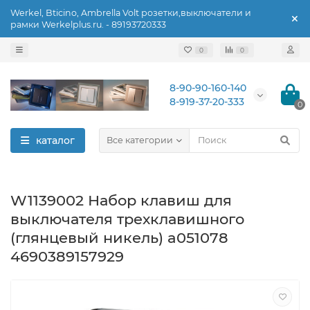
Werkel, Bticino, Ambrella Volt розетки,выключатели и
рамки Werkelplus.ru. - 89193720333
0
0
8-90-90-160-140
8-919-37-20-333
0
каталог
Все категории
W1139002 Набор клавиш для
выключателя трехклавишного
(глянцевый никель) a051078
4690389157929