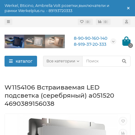
Werkel, Bticino, Ambrella Volt розетки,выключатели и
рамки Werkelplus.ru. - 89193720333
0
0
8-90-90-160-140
8-919-37-20-333
0
каталог
Все категории
W1154106 Встраиваемая LED
подсветка (серебряный) a051520
4690389156038