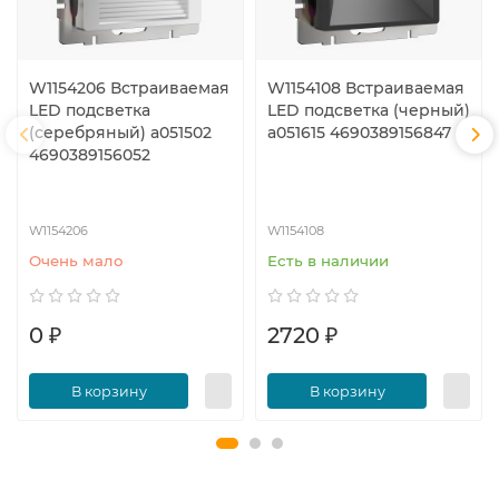
W1154206 Встраиваемая
W1154108 Встраиваемая
LED подсветка
LED подсветка (черный)
(серебряный) a051502
a051615 4690389156847
4690389156052
W1154206
W1154108
Очень мало
Есть в наличии
0 ₽
2720 ₽
В корзину
В корзину