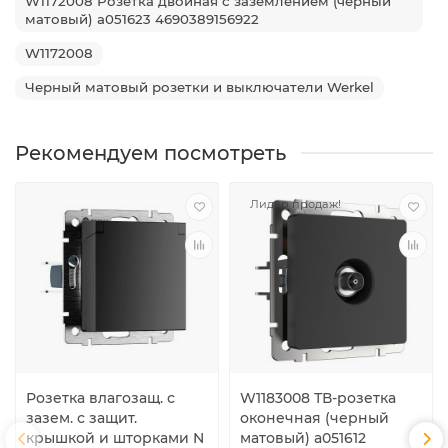
W1172008 Розетка двойная с заземлением (черный
матовый) a051623 4690389156922
W1172008
Черный матовый розетки и выключатели Werkel
Рекомендуем посмотреть
Лидер продаж!
Розетка влагозащ. с
W1183008 ТВ-розетка
зазем. с защит.
оконечная (черный
крышкой и шторками N
матовый) a051612