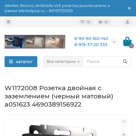
Werkel, Bticino, Ambrella Volt розетки,выключатели и
рамки Werkelplus.ru. - 89193720333
0
0
8-90-90-160-140
8-919-37-20-333
0
каталог
Все категории
W1172008 Розетка двойная с
заземлением (черный матовый)
a051623 4690389156922