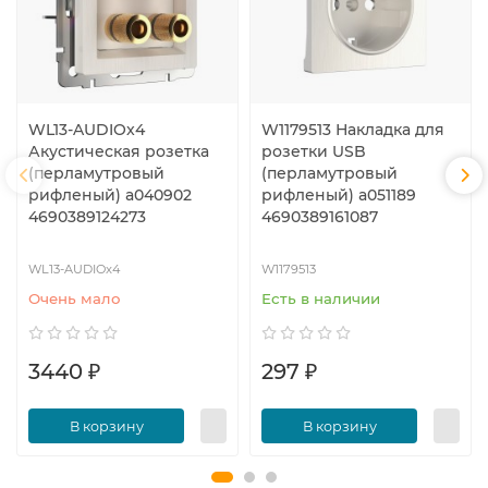
WL13-AUDIOx4
W1179513 Накладка для
Акустическая розетка
розетки USB
(перламутровый
(перламутровый
рифленый) a040902
рифленый) a051189
4690389124273
4690389161087
WL13-AUDIOx4
W1179513
Очень мало
Есть в наличии
3440 ₽
297 ₽
В корзину
В корзину