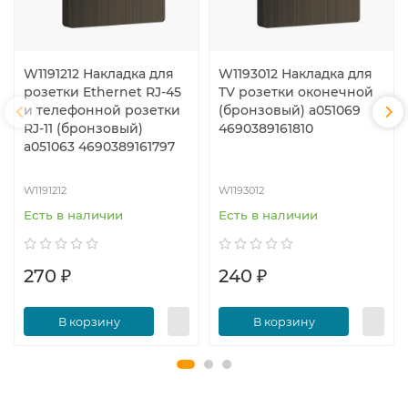
W1191212 Накладка для
W1193012 Накладка для
розетки Ethernet RJ-45
TV розетки оконечной
и телефонной розетки
(бронзовый) a051069
RJ-11 (бронзовый)
4690389161810
a051063 4690389161797
W1191212
W1193012
Есть в наличии
Есть в наличии
270 ₽
240 ₽
В корзину
В корзину