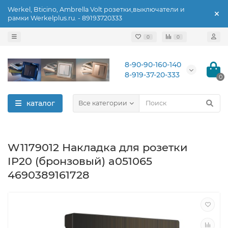
Werkel, Bticino, Ambrella Volt розетки,выключатели и
рамки Werkelplus.ru. - 89193720333
0
0
8-90-90-160-140
8-919-37-20-333
0
каталог
Все категории
W1179012 Накладка для розетки
IP20 (бронзовый) a051065
4690389161728