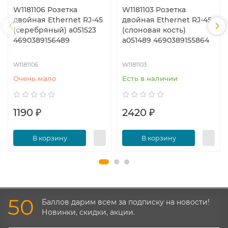
W1181106 Розетка
W1181103 Розетка
двойная Ethernet RJ-45
двойная Ethernet RJ-45
(серебряный) a051523
(слоновая кость)
4690389156489
a051489 4690389155864
W1181106
W1181103
Очень мало
Есть в наличии
1190 ₽
2420 ₽
В корзину
В корзину
50
Баллов дарим всем за подписку на новости!
Новинки, скидки, акции.