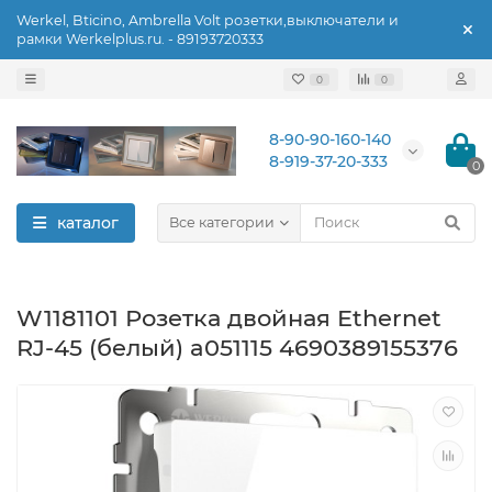
Werkel, Bticino, Ambrella Volt розетки,выключатели и
рамки Werkelplus.ru. - 89193720333
0
0
8-90-90-160-140
8-919-37-20-333
0
каталог
Все категории
W1181101 Розетка двойная Ethernet
RJ-45 (белый) a051115 4690389155376