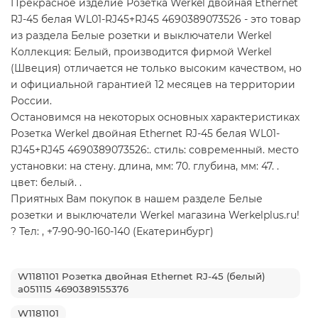
Прекрасное изделие Розетка Werkel двойная Ethernet
RJ-45 белая WL01-RJ45+RJ45 4690389073526 - это товар
из раздела Белые розетки и выключатели Werkel
Коллекция: Белый, производится фирмой Werkel
(Швеция) отличается не только высоким качеством, но
и официальной гарантией 12 месяцев на территории
России.
Остановимся на некоторых основных характеристиках
Розетка Werkel двойная Ethernet RJ-45 белая WL01-
RJ45+RJ45 4690389073526:. стиль: современный. место
установки: на стену. длина, мм: 70. глубина, мм: 47. .
цвет: белый. .
Приятных Вам покупок в нашем разделе Белые
розетки и выключатели Werkel магазина Werkelplus.ru!
? Тел: , +7-90-90-160-140 (Екатеринбург)
W1181101 Розетка двойная Ethernet RJ-45 (белый)
a051115 4690389155376
W1181101