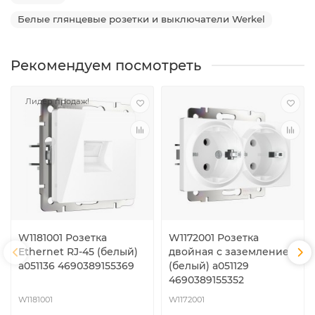
Белые глянцевые розетки и выключатели Werkel
Рекомендуем посмотреть
Лидер продаж!
W1181001 Розетка
W1172001 Розетка
Ethernet RJ-45 (белый)
двойная с заземлением
a051136 4690389155369
(белый) a051129
4690389155352
W1181001
W1172001