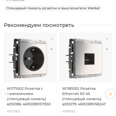
Глянцевый Никель розетки и выключатели Werkel
Рекомендуем посмотреть
W1171002 Розетка с
W1181002 Розетка
заземлением
Ethernet RJ-45
(глянцевый никель)
(глянцевый никель)
a051086 4690389157950
a051079 4690389158247
W1171002
W1181002