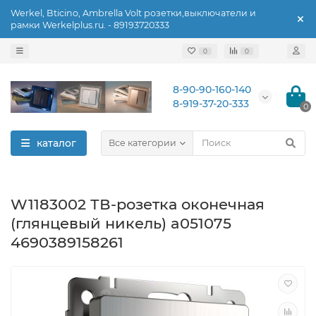
Werkel, Bticino, Ambrella Volt розетки,выключатели и
рамки Werkelplus.ru. - 89193720333
0
0
8-90-90-160-140
8-919-37-20-333
0
каталог
Все категории
W1183002 ТВ-розетка оконечная
(глянцевый никель) a051075
4690389158261