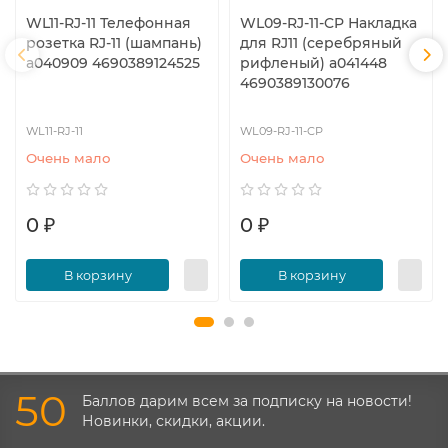
WL11-RJ-11 Телефонная
WL09-RJ-11-CP Накладка
розетка RJ-11 (шампань)
для RJ11 (серебряный
a040909 4690389124525
рифленый) a041448
4690389130076
WL11-RJ-11
WL09-RJ-11-CP
Очень мало
Очень мало
0 ₽
0 ₽
В корзину
В корзину
50
Баллов дарим всем за подписку на новости!
Новинки, скидки, акции.